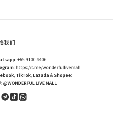
络我们
atsapp
: +65 9100 4406
legram
: https://t.me/wonderfullivemall
cebook
,
TikTok
,
Lazada
&
Shopee
:
:
@WONDERFUL LIVE MALL