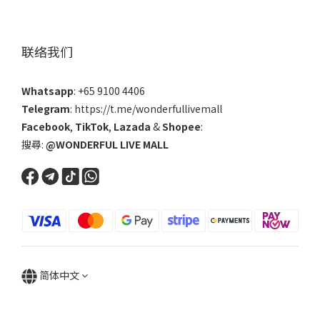
联络我们
Whatsapp
: +65 9100 4406
Telegram
: https://t.me/wonderfullivemall
Facebook
,
TikTok
,
Lazada
&
Shopee
:
搜尋:
@WONDERFUL LIVE MALL
简体中文