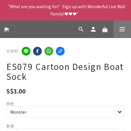
“What are you waiting for?   Sign up with Wonderful Live Mall 
Family!❤️❤️❤️”
分享到
ES079 Cartoon Design Boat
Sock
S$3.00
颜色
数量