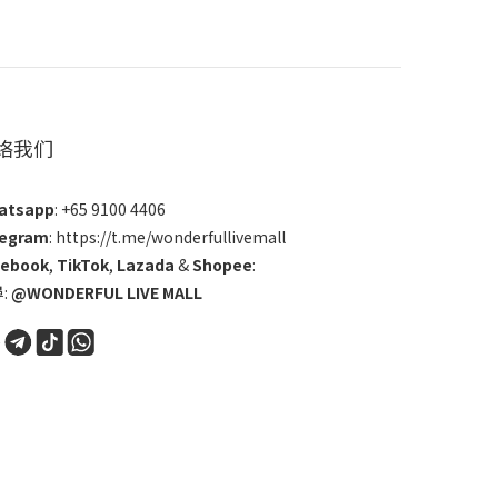
络我们
atsapp
: +65 9100 4406
legram
: https://t.me/wonderfullivemall
cebook
,
TikTok
,
Lazada
&
Shopee
:
:
@WONDERFUL LIVE MALL