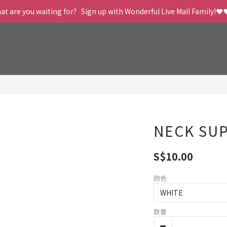
t are you waiting for?   Sign up with Wonderful Live Mall Family!❤️
NECK SU
S$10.00
颜色
数量