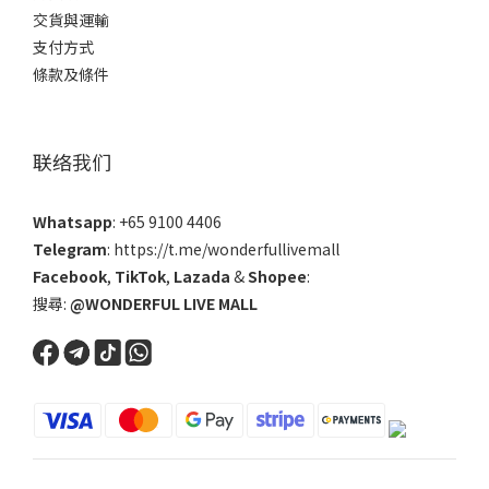
交貨與運輸
支付方式
條款及條件
联络我们
Whatsapp
: +65 9100 4406
Telegram
: https://t.me/wonderfullivemall
Facebook
,
TikTok
,
Lazada
&
Shopee
:
搜尋:
@WONDERFUL LIVE MALL