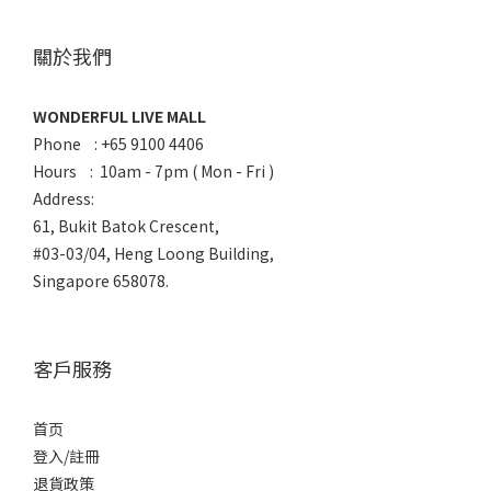
關於我們
WONDERFUL LIVE MALL
Phone : +65 9100 4406
Hours : 10am - 7pm ( Mon - Fri )
Address:
61, Bukit Batok Crescent,
#03-03/04, Heng Loong Building,
Singapore 658078.
客戶服務
首页
登入/註冊
退貨政策