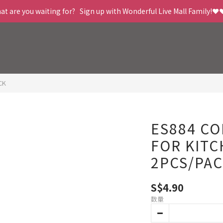
t are you waiting for?   Sign up with Wonderful Live Mall Family!❤️
CK
ES884 C
FOR KITC
2PCS/PA
S$4.90
数量