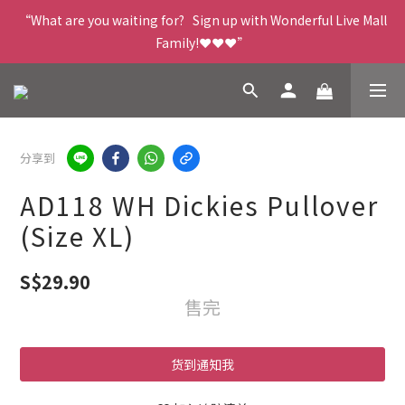
“What are you waiting for?   Sign up with Wonderful Live Mall 
Family!❤️❤️❤️”
分享到
AD118 WH Dickies Pullover
(Size XL)
S$29.90
售完
货到通知我