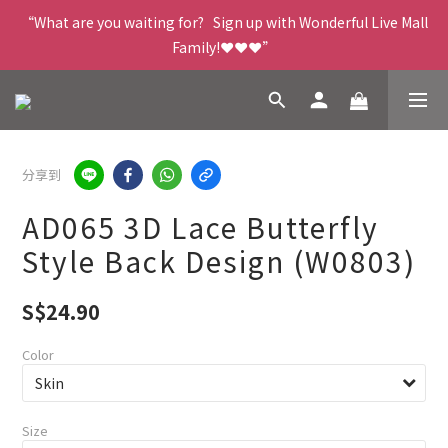
“What are you waiting for?   Sign up with Wonderful Live Mall 
Family!❤️❤️❤️”
分享到
AD065 3D Lace Butterfly
Style Back Design (W0803)
S$24.90
Color
Size