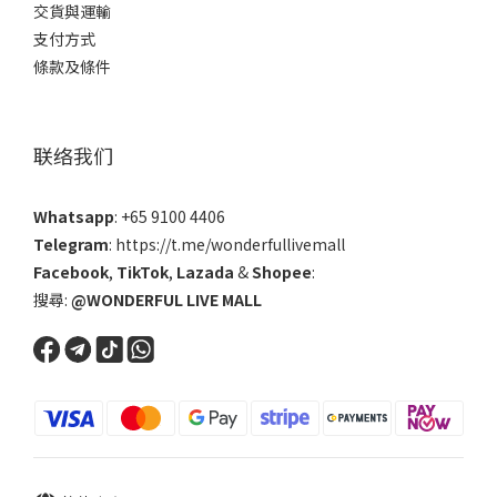
交貨與運輸
支付方式
條款及條件
联络我们
Whatsapp
: +65 9100 4406
Telegram
: https://t.me/wonderfullivemall
Facebook
,
TikTok
,
Lazada
&
Shopee
:
搜尋:
@WONDERFUL LIVE MALL