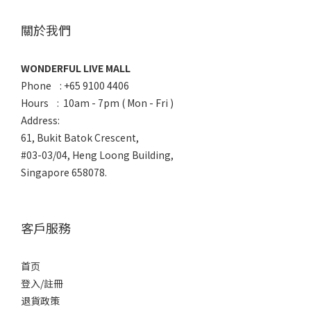
關於我們
WONDERFUL LIVE MALL
Phone : +65 9100 4406
Hours : 10am - 7pm ( Mon - Fri )
Address:
61, Bukit Batok Crescent,
#03-03/04, Heng Loong Building,
Singapore 658078.
客戶服務
首页
登入/註冊
退貨政策