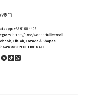
络我们
atsapp
: +65 9100 4406
legram
: https://t.me/wonderfullivemall
cebook
,
TikTok
,
Lazada
&
Shopee
:
:
@WONDERFUL LIVE MALL