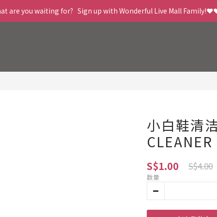
t are you waiting for?   Sign up with Wonderful Live Mall Family!❤️
小白鞋清洁膏
CLEANER
S$1.00
S$4.00
数量